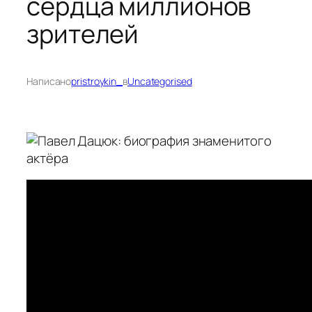
сердца миллионов
зрителей
Написано
pristroykin_
в
Uncategorised