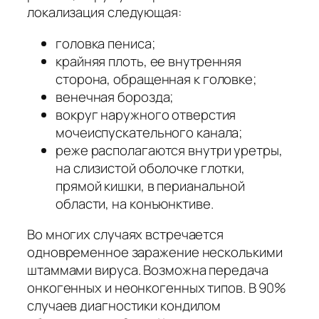
локализация следующая:
головка пениса;
крайняя плоть, ее внутренняя
сторона, обращенная к головке;
венечная борозда;
вокруг наружного отверстия
мочеиспускательного канала;
реже располагаются внутри уретры,
на слизистой оболочке глотки,
прямой кишки, в перианальной
области, на конъюнктиве.
Во многих случаях встречается
одновременное заражение несколькими
штаммами вируса. Возможна передача
онкогенных и неонкогенных типов. В 90%
случаев диагностики кондилом