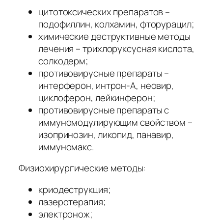
цитотоксических препаратов –
подофиллин, колхамин, фторурацил;
химические деструктивные методы
лечения – трихлоруксусная кислота,
солкодерм;
противовирусные препараты –
интерферон, интрон-А, неовир,
циклоферон, лейкинферон;
противовирусные препараты с
иммуномодулирующим свойством –
изопринозин, ликопид, панавир,
иммуномакс.
Физиохирургические методы:
криодеструкция;
лазеротерапия;
электронож;