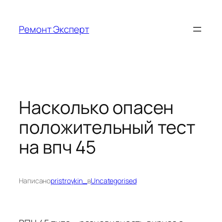
Перейти
к
Ремонт Эксперт
содержимому
Насколько опасен
положительный тест
на впч 45
Написано
pristroykin_
в
Uncategorised