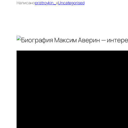
Написано
pristroykin_
в
Uncategorised