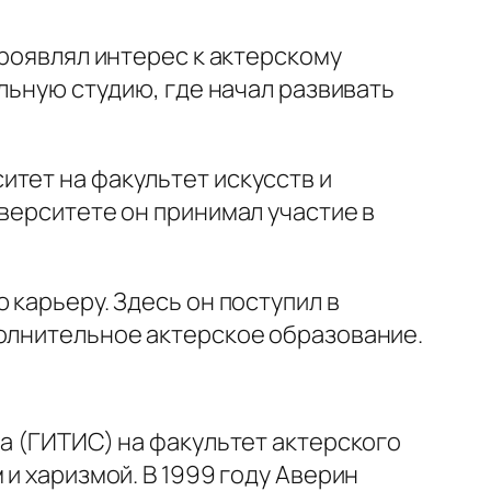
проявлял интерес к актерскому
альную студию, где начал развивать
итет на факультет искусств и
иверситете он принимал участие в
 карьеру. Здесь он поступил в
полнительное актерское образование.
ва (ГИТИС) на факультет актерского
 и харизмой. В 1999 году Аверин