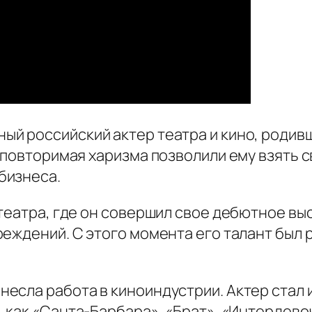
ный российский актер театра и кино, родивш
еповторимая харизма позволили ему взять 
бизнеса.
театра, где он совершил свое дебютное вы
реждений. С этого момента его талант был
есла работа в киноиндустрии. Актер стал 
, как
«Санта-Барбара»
,
«Брат»
,
«Интердево