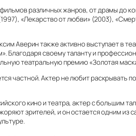
фильмов различных жанров, от драмы до ко
(1997), «Лекарство от любви» (2003), «Смер
ксим Аверин также активно выступает в те
». Благодаря своему таланту и профессион
нальную театральную премию «Золотая маск
тся частной. Актер не любит раскрывать п
ийского кино и театра, актер с большим та
коряют зрителей, и он остается одним из 
ультуре.