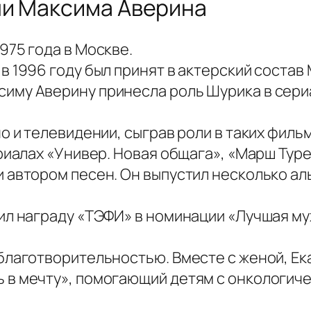
ни Максима Аверина
975 года в Москве.
в 1996 году был принят в актерский соста
му Аверину принесла роль Шурика в сериал
о и телевидении, сыграв роли в таких фильма
ериалах «Универ. Новая общага», «Марш Тур
 автором песен. Он выпустил несколько ал
ил награду «ТЭФИ» в номинации «Лучшая му
благотворительностью. Вместе с женой, Е
 в мечту», помогающий детям с онкологич