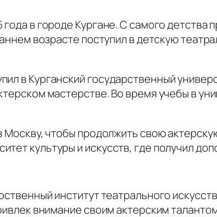
 года в городе Кургане. С самого детства 
 раннем возрасте поступил в детскую театр
пил в Курганский государственный универс
ктерском мастерстве. Во время учебы в ун
в Москву, чтобы продолжить свою актерскую
итет культуры и искусств, где получил до
арственный институт театрального искусст
привлек внимание своим актерским талантом