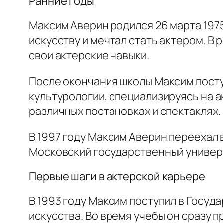
Ранние годы
Максим Аверин родился 26 марта 1975
искусству и мечтал стать актером. В
свои актерские навыки.
После окончания школы Максим посту
культурологии, специализируясь на а
различных постановках и спектаклях.
В 1997 году Максим Аверин переехал 
Московский государственный универс
Первые шаги в актерской карьере
В 1993 году Максим поступил в Госуд
искусства. Во время учебы он сразу 