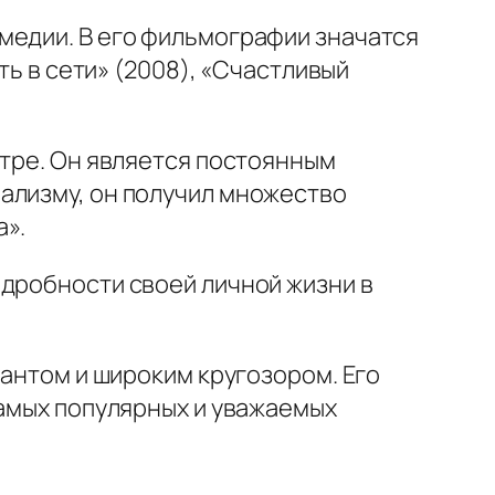
медии. В его фильмографии значатся
ть в сети» (2008), «Счастливый
атре. Он является постоянным
ализму, он получил множество
а».
одробности своей личной жизни в
лантом и широким кругозором. Его
самых популярных и уважаемых