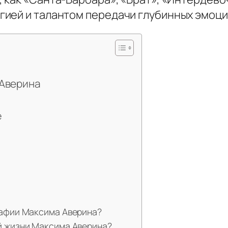
ией и талантом передачи глубинных эмоци
 Аверина
е
рафии Максима Аверина?
й жизни Максима Аверина?