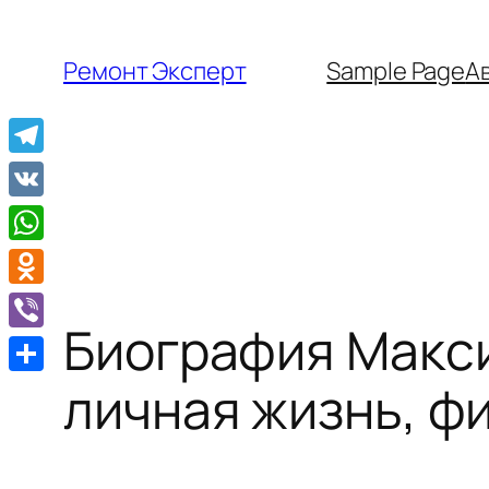
Перейти
к
Ремонт Эксперт
Sample Page
А
содержимому
Telegram
VK
WhatsApp
Odnoklassniki
Биография Макси
Viber
Отправить
личная жизнь, ф