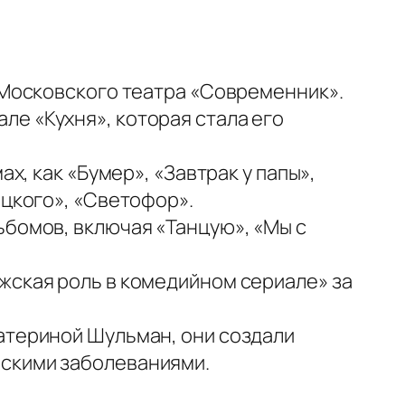
в Московского театра «Современник».
е «Кухня», которая стала его
х, как «Бумер», «Завтрак у папы»,
ецкого», «Светофор».
ьбомов, включая «Танцую», «Мы с
жская роль в комедийном сериале» за
катериной Шульман, они создали
ескими заболеваниями.