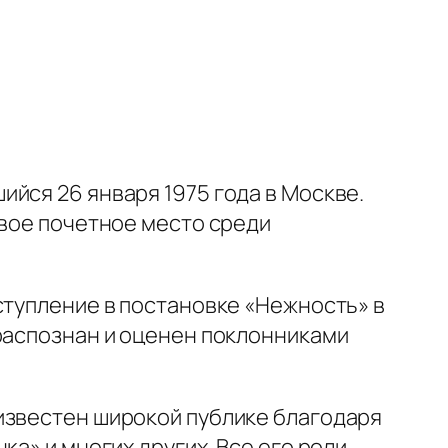
ийся 26 января 1975 года в Москве.
свое почетное место среди
ступление в постановке «Нежность» в
 распознан и оценен поклонниками
известен широкой публике благодаря
чка»
и многих других. Все его роли