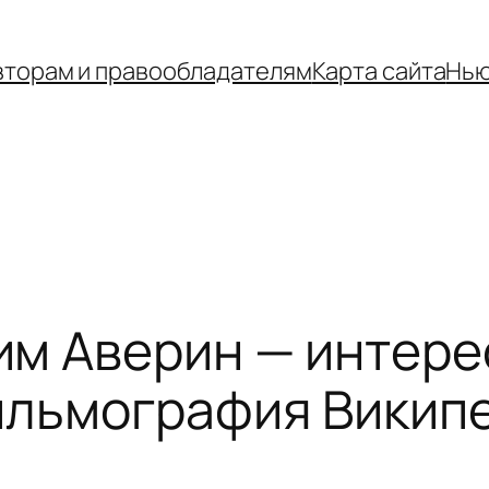
вторам и правообладателям
Карта сайта
Нью
м Аверин — интере
ильмография Викип