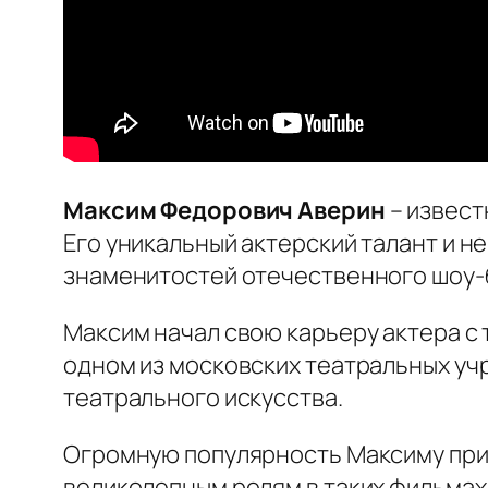
Максим Федорович Аверин
– извест
Его уникальный актерский талант и н
знаменитостей отечественного шоу-
Максим начал свою карьеру актера с 
одном из московских театральных уч
театрального искусства.
Огромную популярность Максиму прин
великолепным ролям в таких фильмах