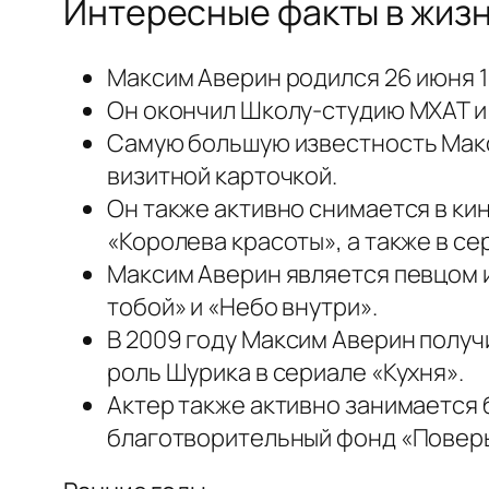
Интересные факты в жиз
Максим Аверин родился 26 июня 1
Он окончил Школу-студию МХАТ и 
Самую большую известность Макси
визитной карточкой.
Он также активно снимается в кин
«Королева красоты», а также в с
Максим Аверин является певцом и
тобой» и «Небо внутри».
В 2009 году Максим Аверин получ
роль Шурика в сериале «Кухня».
Актер также активно занимается 
благотворительный фонд «Поверь