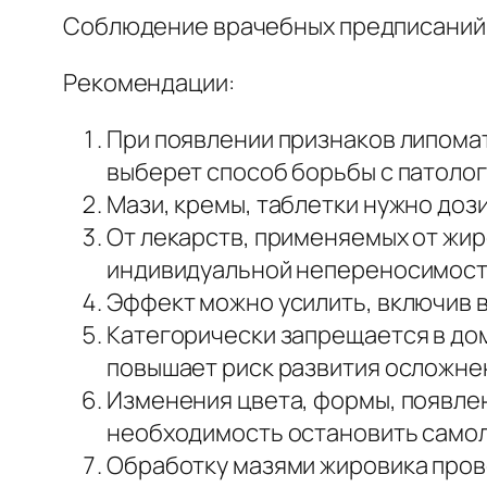
Соблюдение врачебных предписаний 
Рекомендации:
При появлении признаков липомат
выберет способ борьбы с патолог
Мази, кремы, таблетки нужно доз
От лекарств, применяемых от жир
индивидуальной непереносимост
Эффект можно усилить, включив в
Категорически запрещается в до
повышает риск развития осложне
Изменения цвета, формы, появлен
необходимость остановить самол
Обработку мазями жировика пров