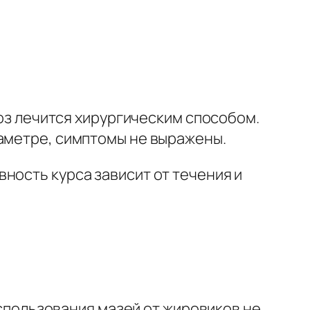
тоз лечится хирургическим способом.
иаметре, симптомы не выражены.
ность курса зависит от течения и
спользования мазей от жировиков не