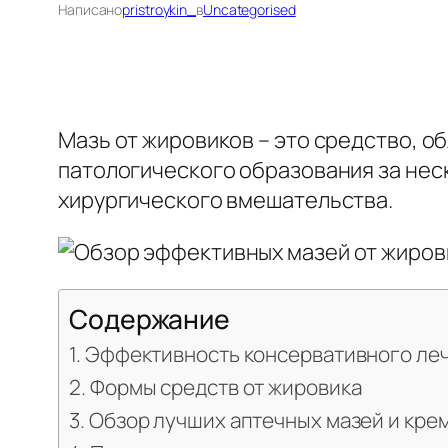
Написано
pristroykin_
в
Uncategorised
Мазь от жировиков – это средство, 
патологического образования за не
хирургического вмешательства.
Содержание
Эффективность консервативного ле
Формы средств от жировика
Обзор лучших аптечных мазей и кре