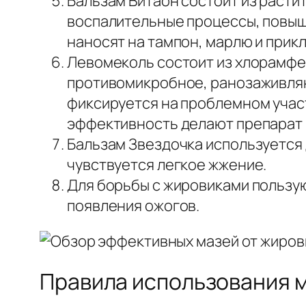
Бальзам Витаон состоит из расти
воспалительные процессы, повыш
наносят на тампон, марлю и прик
Левомеколь состоит из хлорамфе
противомикробное, ранозаживляю
фиксируется на проблемном участ
эффективность делают препарат 
Бальзам Звездочка используется 
чувствуется легкое жжение.
Для борьбы с жировиками пользу
появления ожогов.
Правила использования м