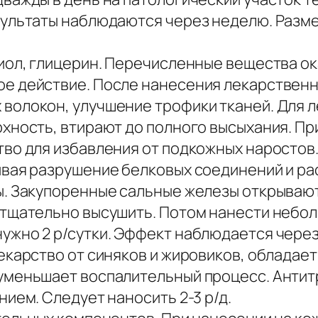
ультаты наблюдаются через неделю. Разме
тиол, глицерин. Перечисленные вещества о
е действие. После нанесения лекарствен
волокон, улучшение трофики тканей. Для 
хность, втирают до полного высыхания. Пр
тво для избавления от подкожных наросто
ывая разрушение белковых соединений и р
ы. Закупоренные сальные железы открываю
 тщательно высушить. Потом нанести небол
ужно 2 р/сутки. Эффект наблюдается чере
екарство от синяков и жировиков, облада
уменьшает воспалительный процесс. Анти
ием. Следует наносить 2-3 р/д.