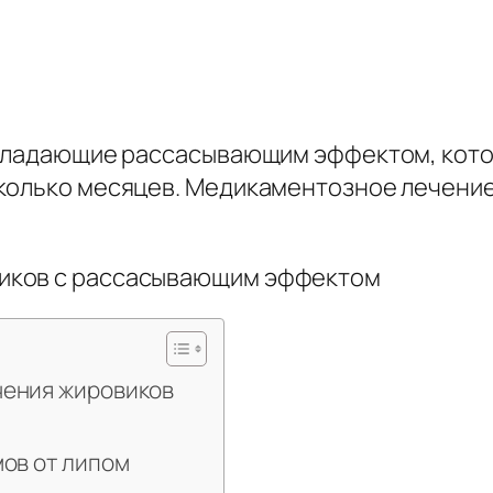
обладающие рассасывающим эффектом, кото
сколько месяцев. Медикаментозное лечение
чения жировиков
мов от липом