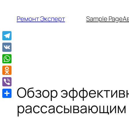
Перейти
к
Ремонт Эксперт
Sample Page
А
содержимому
Telegram
VK
WhatsApp
Odnoklassniki
Обзор эффективн
Viber
Отправить
рассасывающим