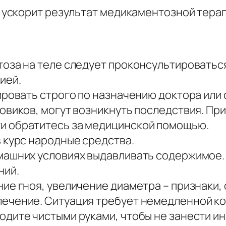
ускорит результат медикаментозной терап
оза на теле следует проконсультироваться
ией.
ировать строго по назначению доктора или 
овиков, могут возникнуть последствия. Пр
и обратитесь за медицинской помощью.
 курс народные средства.
машних условиях выдавливать содержимое.
ний.
ие гноя, увеличение диаметра – признаки
ечение. Ситуация требует немедленной ко
одите чистыми руками, чтобы не занести и