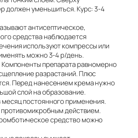
р должен уменьшиться. Курс: 3-4
казывают антисептическое,
ного средства наблюдается
лечения используют компрессы или
именять можно 3-4 р/день.
в. Компоненты препарата равномерно
асщепление разрастаний. Плюс
тся. Перед нанесением крема нужно
ьшой слой на образование.
з месяц постоянного применения.
ет противомикробным действием.
тромботическое средство можно