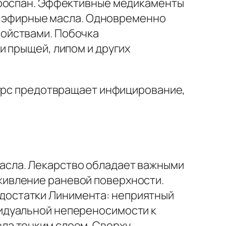
проспан. Эффективные медикаменты
д, эфирные масла. Одновременно
ойствами. Побочка
и прыщей, липом и других
Курс предотвращает инфицирование,
масла. Лекарство обладает важными
живление раневой поверхности.
едостатки Линимента: неприятный
видуальной непереносимости к
ела тонким слоем. Сверху