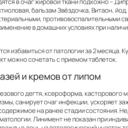
ятся в очаг жировой ткани подкожно – Ди
хтиоловая, бальзам Звёздочка, Витаон, йо
ктериальными, противовоспалительными св
рименение в домашних условиях при наличи
ся избавиться от патологии за 2 месяца. 
кт можно сочетать с приемом таблеток.
азей и кремов от липом
езового дегтя, ксероформа, касторового 
змы, санирует очаг инфекции, ускоряет за
содержимое на ранее стадии состояния. Н
рматологии. Линимент не показан при инди
важды в день на патологический участок т