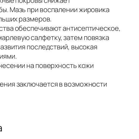
ожные покровы снижает
ы. Мазь при воспалении жировика
ольших размеров.
ества обеспечивают антисептическое,
арлевую салфетку, затем повязка
развития последствий, высокая
иями.
несении на поверхность кожи
нения заключается в возможности
а