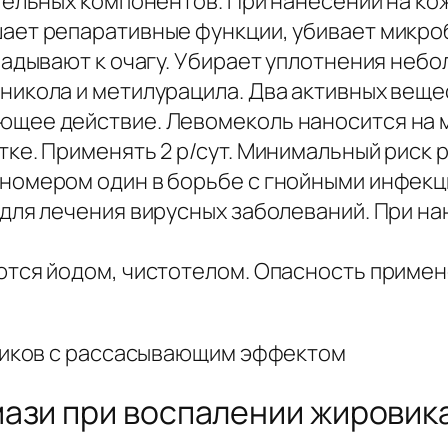
тельных компонентов. При нанесении на к
ает репаративные функции, убивает микроб
ладывают к очагу. Убирает уплотнения неб
никола и метилурацила. Два активных вещ
щее действие. Левомеколь наносится на м
ке. Применять 2 р/сут. Минимальный риск 
номером один в борьбе с гнойными инфекц
для лечения вирусных заболеваний. При на
ются йодом, чистотелом. Опасность приме
ази при воспалении жировик