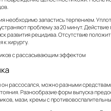
ов.
я необходимо запастись терпением. Уплот
устраняют проблему за 20 минут. Действие
иск развития рецидива. Отсутствие положи
 к хирургу.
ика
 он рассосался, можно разными средствами
стояния. Разнообразие форм выпуска пред
виков, мази, кремы с противовоспалительн