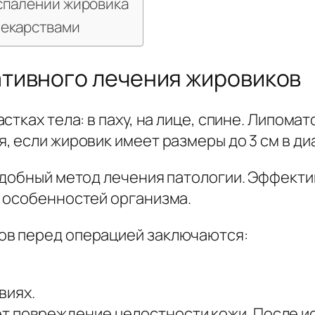
спалении жировика
лекарствами
тивного лечения жировиков
тках тела: в паху, на лице, спине. Липома
, если жировик имеет размеры до 3 см в д
добный метод лечения патологии. Эффектив
 особенностей организма.
в перед операцией заключаются:
виях.
т повреждение целостности кожи. После и