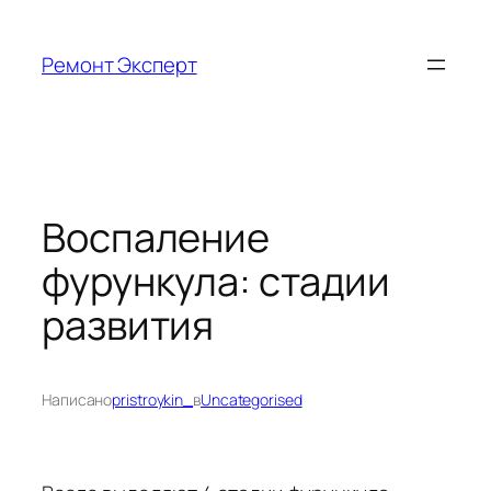
Перейти
к
Ремонт Эксперт
содержимому
Воспаление
фурункула: стадии
развития
Написано
pristroykin_
в
Uncategorised