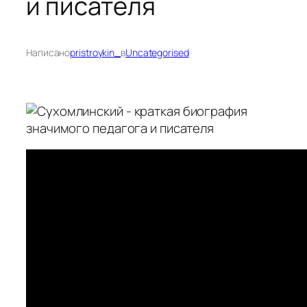
и писателя
Написано
pristroykin_
в
Uncategorised