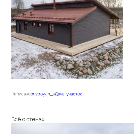
Написано
pristroykin_
в
Дача, участок
Всё о стенах