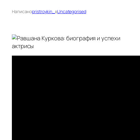
Написано
pristroykin_
в
Uncategorised