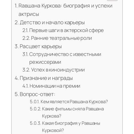
Rавшана Куркова: биография и успехи
актрисы
Детство и начало карьеры
Первые шаги в актерской сфере
Ранние театральные роли
Расцвет карьеры
Сотрудничество с известными
режиссерами
Успех в киноиндустрии
Признание и награды
Номинации на премии
Вопрос-ответ:
Кем является Равшана Куркова?
Какие фильмы сняла Равшана
Куркова?
Какая биография у Равшаны
Курковой?