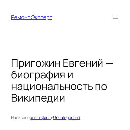
Перейти
к
Ремонт Эксперт
содержимому
Пригожин Евгений —
биография и
национальность по
Википедии
Написано
pristroykin_
в
Uncategorised