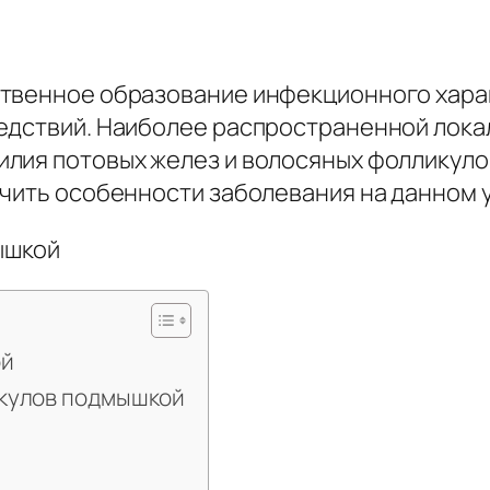
твенное образование инфекционного харак
ледствий. Наиболее распространенной лока
лия потовых желез и волосяных фолликулов
чить особенности заболевания на данном у
ой
нкулов подмышкой