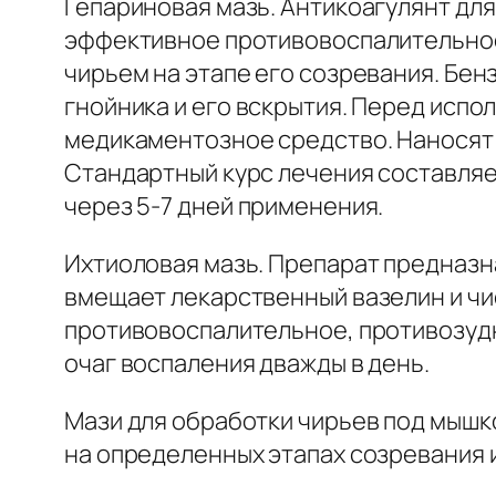
Гепариновая мазь. Антикоагулянт для
эффективное противовоспалительное 
чирьем на этапе его созревания. Бе
гнойника и его вскрытия. Перед испо
медикаментозное средство. Наносят 
Стандартный курс лечения составляе
через 5-7 дней применения.
Ихтиоловая мазь. Препарат предназн
вмещает лекарственный вазелин и чи
противовоспалительное, противозудн
очаг воспаления дважды в день.
Мази для обработки чирьев под мышк
на определенных этапах созревания 