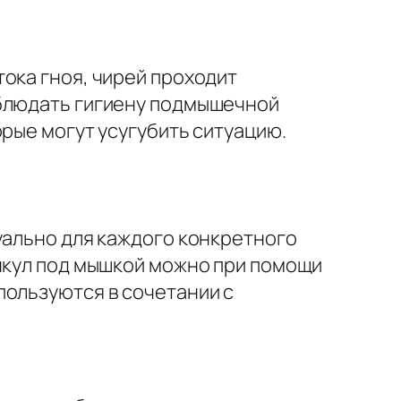
ока гноя, чирей проходит
облюдать гигиену подмышечной
рые могут усугубить ситуацию.
уально для каждого конкретного
ункул под мышкой можно при помощи
пользуются в сочетании с