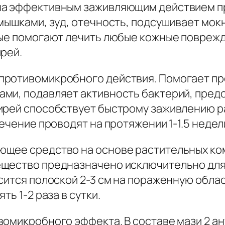
на эффективным заживляющим действием пр
мышками, зуд, отечность, подсушивает мок
рые помогают лечить любые кожные поврежд
рей.
противомикробного действия. Помогает п
ами, подавляет активность бактерий, пре
ирей способствует быстрому заживлению ра
ечение проводят на протяжении 1-1.5 недел
ющее средство на основе растительных ко
ещество предназначено исключительно дл
сится полоской 2-3 см на пораженную обла
ь 1-2 раза в сутки.
вомикробного эффекта. В составе мази 2 а