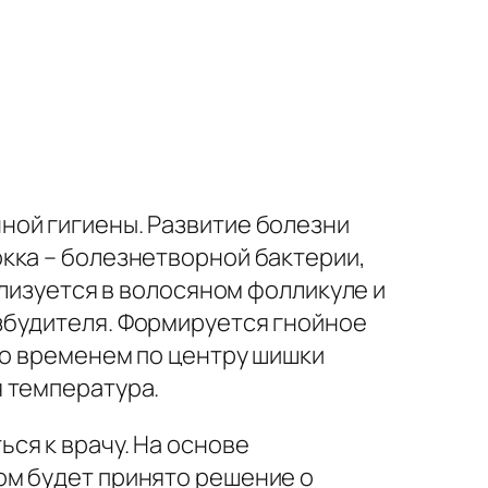
ной гигиены. Развитие болезни
кка – болезнетворной бактерии,
ализуется в волосяном фолликуле и
збудителя. Формируется гнойное
Со временем по центру шишки
 температура.
ся к врачу. На основе
ом будет принято решение о