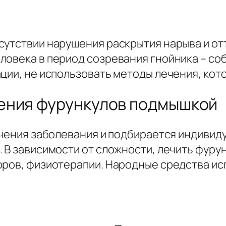
утствии нарушения раскрытия нарыва и отт
ловека в период созревания гнойника – с
ции, не использовать методы лечения, кото
ения фурункулов подмышкой
ечения заболевания и подбирается индивид
. В зависимости от сложности, лечить фур
оров, физиотерапии. Народные средства ис