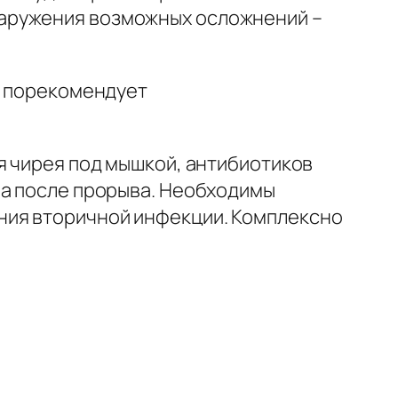
наружения возможных осложнений –
ч порекомендует
я чирея под мышкой, антибиотиков
ва после прорыва. Необходимы
ния вторичной инфекции. Комплексно