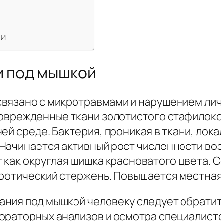
ии
и под мышкой
вязано с микротравмами и нарушением лич
поврежденные ткани золотистого стафилоко
ей среде. Бактерия, проникая в ткани, лок
Начинается активный рост численности во
 как округлая шишка красноватого цвета. 
кротический стержень. Повышается местная
ния под мышкой человеку следует обратить
ораторных анализов и осмотра специалист