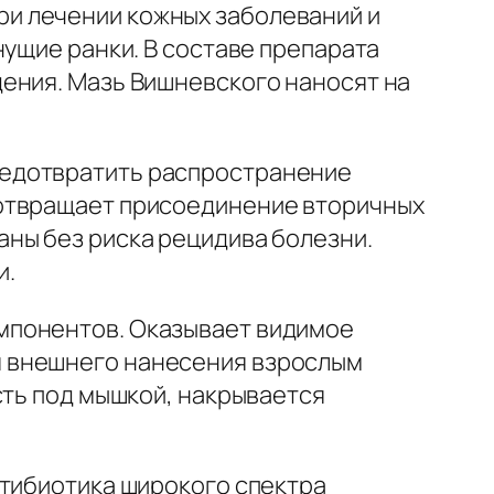
и лечении кожных заболеваний и
нущие ранки. В составе препарата
ения. Мазь Вишневского наносят на
редотвратить распространение
дотвращает присоединение вторичных
ны без риска рецидива болезни.
и.
мпонентов. Оказывает видимое
я внешнего нанесения взрослым
сть под мышкой, накрывается
нтибиотика широкого спектра