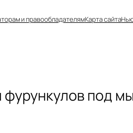
вторам и правообладателям
Карта сайта
Нью
 фурункулов под м