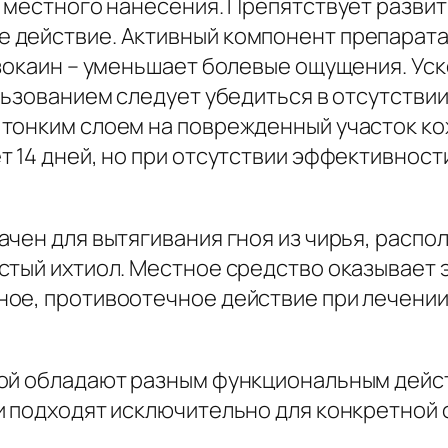
 местного нанесения. Препятствует развит
действие. Активный компонент препарата 
нзокаин – уменьшает болевые ощущения. У
льзованием следует убедиться в отсутстви
тонким слоем на поврежденный участок ко
т 14 дней, но при отсутствии эффективнос
ачен для вытягивания гноя из чирья, расп
стый ихтиол. Местное средство оказывает
ое, противоотечное действие при лечении
ой обладают разным функциональным дейст
и подходят исключительно для конкретной 