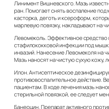
Линимент Вишневского. Мазь извест
ран. Помогает снять воспаление под 
касторка, деготь и ксероформ, кото
марлевую повязку, накладывают на чи
Левомеколь. Эффективное средство 
стафилококковой инфекции под мышк
инвазий. Нанесение Левомеколя на ч
Мазь наносят на чистую сухую кожу, л
Илон. Антисептическое дезинфициру
противовоспалительное действие. В
пациентам. В ходе лечения мазь нано
стерильной повязкой, ее следует менят
Банеоцин. Препарат активного проти