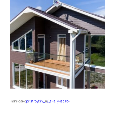
Написано
pristroykin_
в
Дача, участок