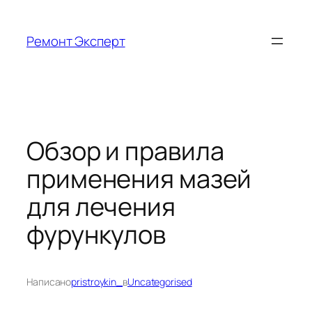
Перейти
к
Ремонт Эксперт
содержимому
Обзор и правила
применения мазей
для лечения
фурункулов
Написано
pristroykin_
в
Uncategorised