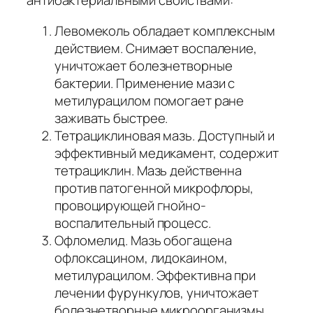
антибактериальными свойствами:
Левомеколь обладает комплексным
действием. Снимает воспаление,
уничтожает болезнетворные
бактерии. Применение мази с
метилурацилом помогает ране
заживать быстрее.
Тетрациклиновая мазь. Доступный и
эффективный медикамент, содержит
тетрациклин. Мазь действенна
против патогенной микрофлоры,
провоцирующей гнойно-
воспалительный процесс.
Офломелид. Мазь обогащена
офлоксацином, лидокаином,
метилурацилом. Эффективна при
лечении фурункулов, уничтожает
болезнетворные микроорганизмы,