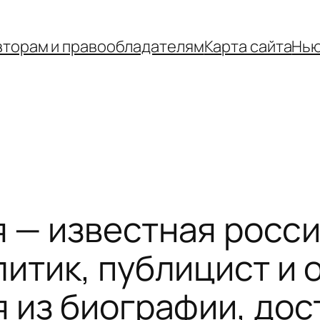
вторам и правообладателям
Карта сайта
Нью
 — известная росс
литик, публицист и
я из биографии, дос