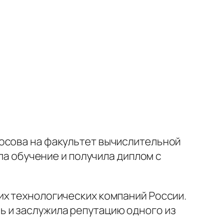
осова на факультет вычислительной
ила обучение и получила диплом с
их технологических компаний России.
 и заслужила репутацию одного из