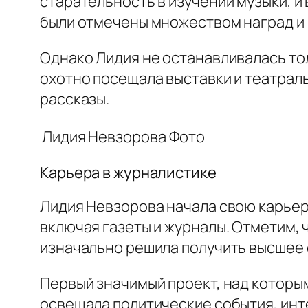
старательность в изучении музыки, и
были отмечены множеством наград и 
Однако Лидия не останавливалась тол
охотно посещала выставки и театраль
рассказы.
Лидия Невзорова
Фото
Карьера в журналистике
Лидия Невзорова начала свою карьеру
включая газеты и журналы. Отметим, 
изначально решила получить высшее 
Первый значимый проект, над которым
освещала политические события, инт