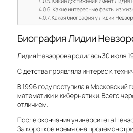
Какие достижения имеет Лидия 
Какие интересные факты из жиз
Какая биография у Лидии Невзо
Биография Лидии Невзор
Лидия Невзорова родилась 30 июля 19
С детства проявляла интерес к техни
В 1996 году поступила в Московский
математики и кибернетики. Всего чере
отличием.
После окончания университета Невзо
За короткое время она продемонстри