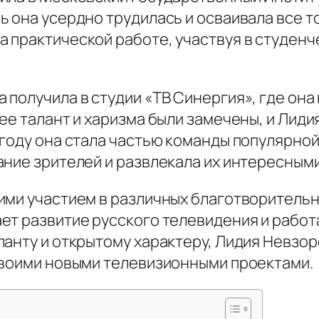
ь она усердно трудилась и осваивала все т
 практической работе, участвуя в студенч
получила в студии «ТВ Синергия», где она 
ее талант и харизма были замечены, и Лиди
году она стала частью команды популярной
ание зрителей и развлекала их интересным
ими участием в различных благотворительн
ет развитие русского телевидения и работ
ланту и открытому характеру, Лидия Невзо
своими новыми телевизионными проектами.