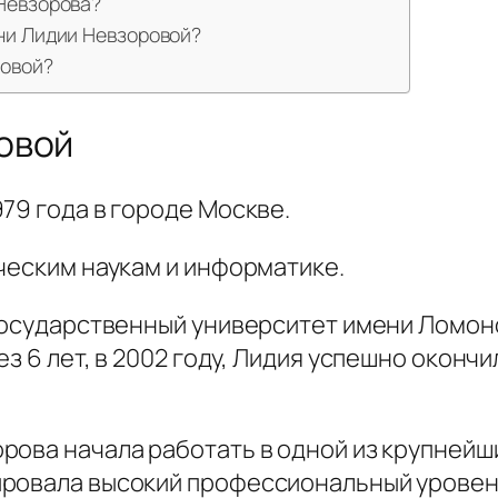
Невзорова?
ни Лидии Невзоровой?
ровой?
овой
79 года в городе Москве.
ческим наукам и информатике.
 государственный университет имени Ломон
з 6 лет, в 2002 году, Лидия успешно оконч
рова начала работать в одной из крупнейш
ровала высокий профессиональный уровень