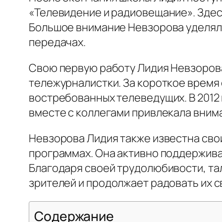
«Телевидение и радиовещание». Здес
Большое внимание Невзорова уделяла
передачах.
Свою первую работу Лидия Невзорова 
тележурналистки. За короткое время 
востребованных телеведущих. В 2012 
вместе с коллегами привлекала вним
Невзорова Лидия также известна сво
программах. Она активно поддержива
Благодаря своей трудолюбивости, та
зрителей и продолжает радовать их 
Содержание