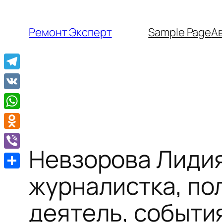
Перейти
к
Ремонт Эксперт
Sample Page
А
содержимому
Telegram
VK
WhatsApp
Odnoklassniki
Невзорова Лидия
Viber
Отправить
журналистка, по
деятель, событи