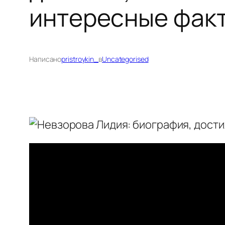
интересные факт
Написано
pristroykin_
в
Uncategorised