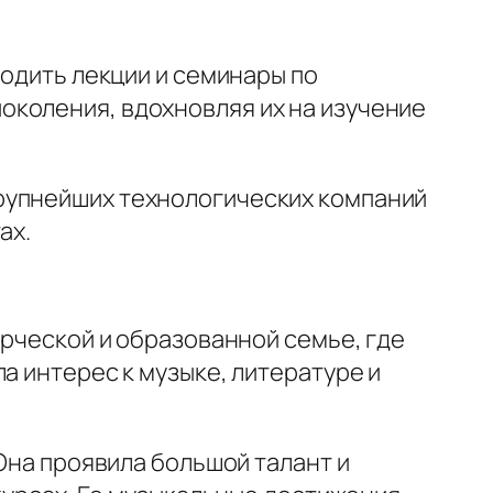
водить лекции и семинары по
околения, вдохновляя их на изучение
рупнейших технологических компаний
ах.
орческой и образованной семье, где
а интерес к музыке, литературе и
 Она проявила большой талант и