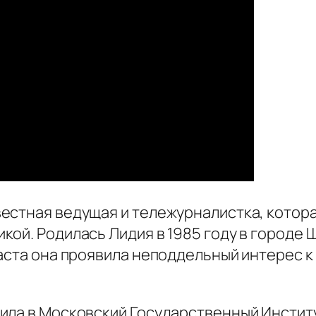
естная ведущая и тележурналистка, котора
ой. Родилась Лидия в 1985 году в городе 
аста она проявила неподдельный интерес к
ила в Московский Государственный Институ