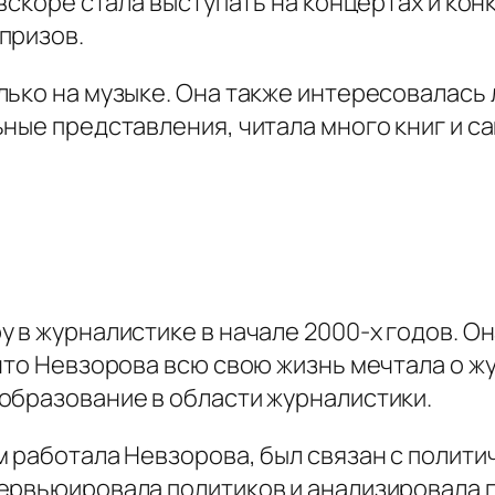
 вскоре стала выступать на концертах и ко
призов.
ько на музыке. Она также интересовалась 
ные представления, читала много книг и са
 в журналистике в начале 2000-х годов. Он
что Невзорова всю свою жизнь мечтала о ж
образование в области журналистики.
 работала Невзорова, был связан с полити
ервьюировала политиков и анализировала 