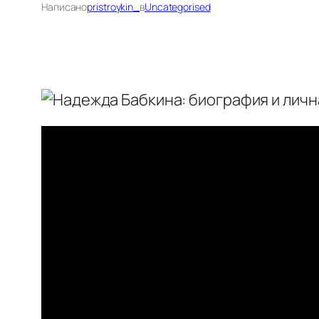
Написано
pristroykin_
в
Uncategorised