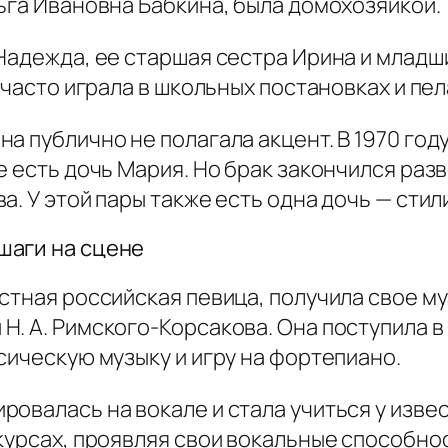
ьга Ивановна Бабкина, была домохозяйкой.
Надежда, ее старшая сестра Ирина и младш
 часто играла в школьных постановках и пел
а публично не полагала акцент. В 1970 году
е есть дочь Мария. Но брак закончился раз
. У этой пары также есть одна дочь — стил
шаги на сцене
стная российская певица, получила свое м
Н. А. Римского-Корсакова. Она поступила 
сическую музыку и игру на фортепиано.
овалась на вокале и стала учиться у извес
курсах, проявляя свои вокальные способнос