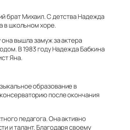
ий брат Михаил. С детства Надежда
а в школьном хоре.
 она вышла замуж за актера
водом. В 1983 году Надежда Бабкина
ист Яна.
узыкальное образование в
в консерваторию после окончания
тного педагога. Она активно
ти и талант. Благодаря своему