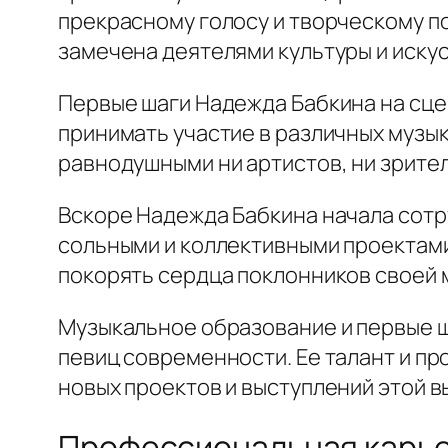
прекрасному голосу и творческому по
замечена деятелями культуры и искус
Первые шаги Надежда Бабкина на сце
принимать участие в различных музык
равнодушными ни артистов, ни зрител
Вскоре Надежда Бабкина начала сотр
сольными и коллективными проектами
покорять сердца поклонников своей 
Музыкальное образование и первые ш
певиц современности. Ее талант и п
новых проектов и выступлений этой 
Профессиональная карье