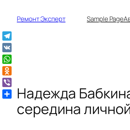
Перейти
к
Ремонт Эксперт
Sample Page
А
содержимому
Telegram
VK
WhatsApp
Odnoklassniki
Надежда Бабкина
Viber
Отправить
середина личной