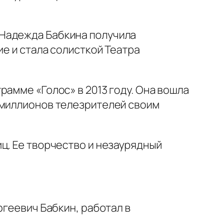
 Надежда Бабкина получила
ие и стала солисткой Театра
амме «Голос» в 2013 году. Она вошла
 миллионов телезрителей своим
ц. Ее творчество и незаурядный
ргеевич Бабкин, работал в