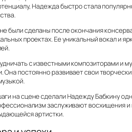
тенциалу, Надежда быстро стала популярно
ства.
не были сделаны после окончания консерва
альных проектах. Ее уникальный вокал и яр
ей.
удничать с известными композиторами и му
. Она постоянно развивает свои творческ
музыкой.
аги на сцене сделали Надежду Бабкину одн
рофессионализм заслуживают восхищения и 
выдающейся артистки.
ра и успехи