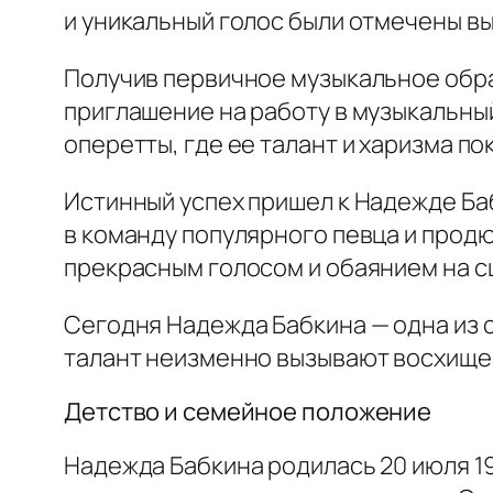
и уникальный голос были отмечены в
Получив первичное музыкальное обр
приглашение на работу в музыкальный
оперетты, где ее талант и харизма по
Истинный успех пришел к Надежде Баб
в команду популярного певца и прод
прекрасным голосом и обаянием на с
Сегодня Надежда Бабкина — одна из с
талант неизменно вызывают восхищени
Детство и семейное положение
Надежда Бабкина родилась 20 июля 19