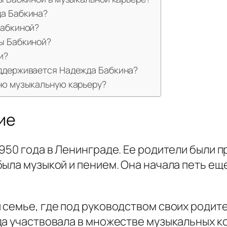
да Бабкина?
Бабкиной?
ы Бабкиной?
и?
оддерживается Надежда Бабкина?
ою музыкальную карьеру?
ие
1950 года в Ленинграде. Ее родители были
ыла музыкой и пением. Она начала петь ещ
 семье, где под руководством своих родите
а участвовала в множестве музыкальных ко