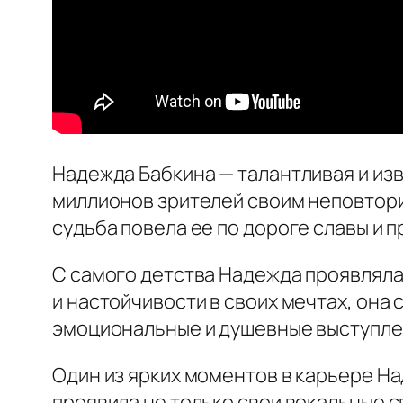
Надежда Бабкина — талантливая и изв
миллионов зрителей своим неповтори
судьба повела ее по дороге славы и п
С самого детства Надежда проявляла
и настойчивости в своих мечтах, она 
эмоциональные и душевные выступлен
Один из ярких моментов в карьере На
проявила не только свои вокальные с