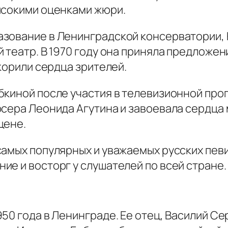
ысокими оценками жюри.
азование в Ленинградской консерватории,
 театр. В 1970 году она приняла предложен
корили сердца зрителей.
киной после участия в телевизионной прогр
юсера Леонида Агутина и завоевала сердца
цене.
амых популярных и уважаемых русских певи
е и восторг у слушателей по всей стране.
50 года в Ленинграде. Ее отец, Василий Се