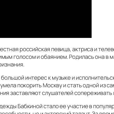
естная российская певица, актриса и теле
мым голосом и обаянием. Родилась она в м
ризнания.
 большой интерес к музыке и исполнительс
сумела покорить Москву и стать одной из с
ия заставляют слушателей сопереживать и
дежды Бабкиной стало ее участие в популя
пособности, но и актерский талант. За вре