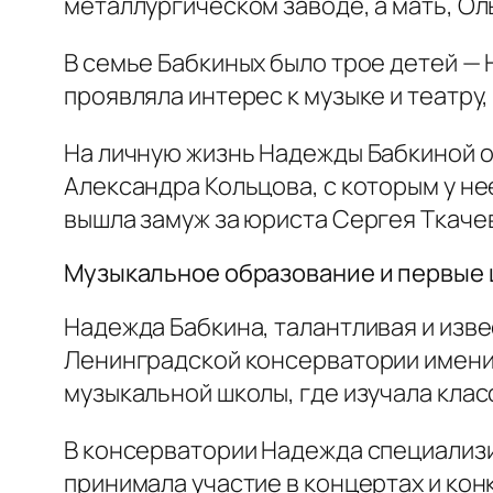
металлургическом заводе, а мать, Ол
В семье Бабкиных было трое детей — 
проявляла интерес к музыке и театру,
На личную жизнь Надежды Бабкиной он
Александра Кольцова, с которым у не
вышла замуж за юриста Сергея Ткачева
Музыкальное образование и первые 
Надежда Бабкина, талантливая и изве
Ленинградской консерватории имени 
музыкальной школы, где изучала клас
В консерватории Надежда специализир
принимала участие в концертах и кон