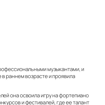
 профессиональными музыкантами, и
е в раннем возрасте и проявила
лей она освоила игру на фортепиано
нкурсов и фестивалей, где ее талант