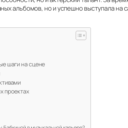
шных альбомов, но и успешно выступала на
ые шаги на сцене
и
ктивами
х проектах
ы Бабкиной в музыкальной карьере?