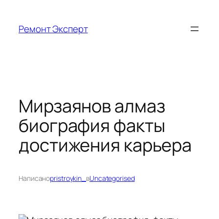
Перейти
к
Ремонт Эксперт
содержимому
Мирзаянов алмаз
биография факты
достижения карьера
Написано
pristroykin_
в
Uncategorised