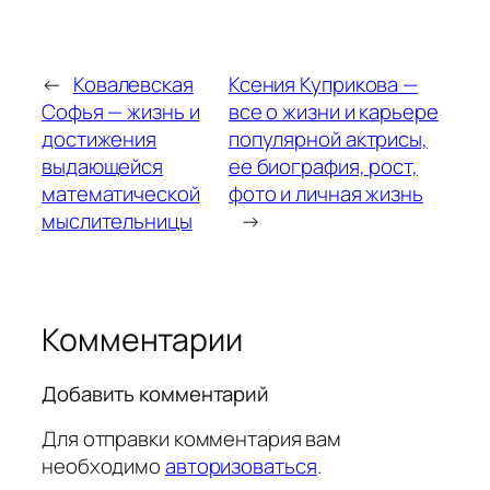
←
Ковалевская
Ксения Куприкова —
Софья — жизнь и
все о жизни и карьере
достижения
популярной актрисы,
выдающейся
ее биография, рост,
математической
фото и личная жизнь
мыслительницы
→
Комментарии
Добавить комментарий
Для отправки комментария вам
необходимо
авторизоваться
.