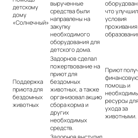
вырученные
оборудован
детскому
средства были
что улучшил
дому
направлены на
условия
«Солнечный»
закупку
проживания
необходимого
образовани
оборудования для
детского дома.
Задорнов сделал
пожертвование на
Приют полу
приют для
финансову
Поддержка
бездомных
помощь и
приюта для
животных, а также
необходим
бездомных
организовал акцию
ресурсы дл
животных
сбора корма и
ухода за
других
животными.
необходимых
средств.
Задорнов выступил