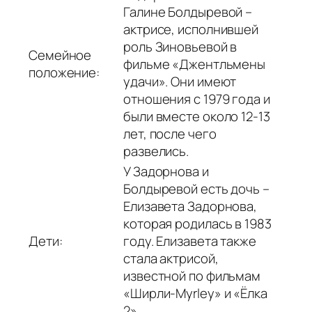
Галине Болдыревой –
актрисе, исполнившей
роль Зиновьевой в
Семейное
фильме «Джентльмены
положение:
удачи». Они имеют
отношения с 1979 года и
были вместе около 12-13
лет, после чего
развелись.
У Задорнова и
Болдыревой есть дочь –
Елизавета Задорнова,
которая родилась в 1983
Дети:
году. Елизавета также
стала актрисой,
известной по фильмам
«Ширли-Myrley» и «Ёлка
2».