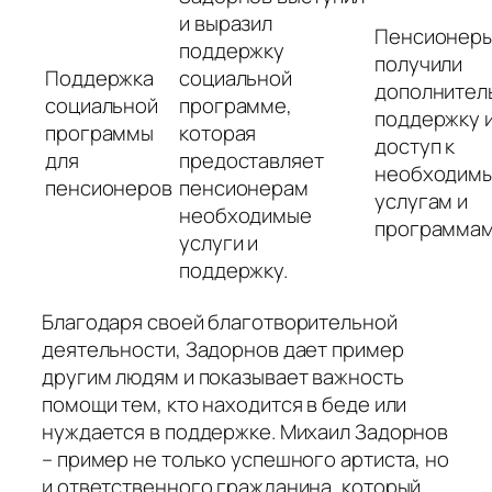
и выразил
Пенсионер
поддержку
получили
Поддержка
социальной
дополнител
социальной
программе,
поддержку 
программы
которая
доступ к
для
предоставляет
необходим
пенсионеров
пенсионерам
услугам и
необходимые
программам
услуги и
поддержку.
Благодаря своей благотворительной
деятельности, Задорнов дает пример
другим людям и показывает важность
помощи тем, кто находится в беде или
нуждается в поддержке. Михаил Задорнов
– пример не только успешного артиста, но
и ответственного гражданина, который