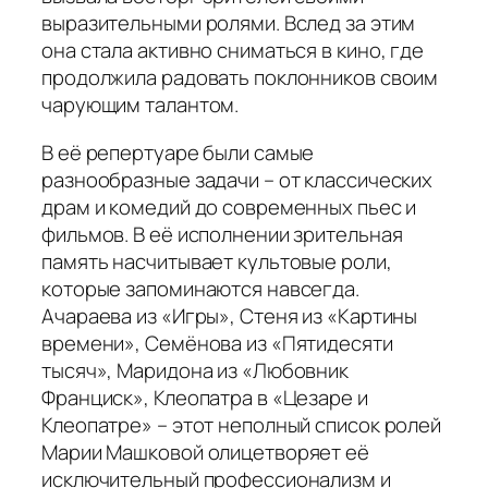
выразительными ролями. Вслед за этим
она стала активно сниматься в кино, где
продолжила радовать поклонников своим
чарующим талантом.
В её репертуаре были самые
разнообразные задачи – от классических
драм и комедий до современных пьес и
фильмов. В её исполнении зрительная
память насчитывает культовые роли,
которые запоминаются навсегда.
Ачараева из «Игры», Стеня из «Картины
времени», Семёнова из «Пятидесяти
тысяч», Маридона из «Любовник
Франциск», Клеопатра в «Цезаре и
Клеопатре» – этот неполный список ролей
Марии Машковой олицетворяет её
исключительный профессионализм и