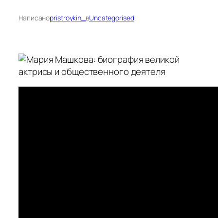
Написано
pristroykin_
в
Uncategorised