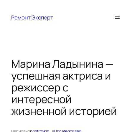
Перейти
к
Ремонт Эксперт
содержимому
Марина Ладынина —
успешная актриса и
режиссер с
интересной
жизненной историей
Написано
pristroykin_
в
Uncategorised