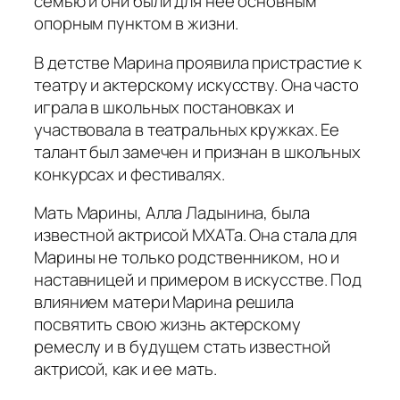
семью и они были для нее основным
опорным пунктом в жизни.
В детстве Марина проявила пристрастие к
театру и актерскому искусству. Она часто
играла в школьных постановках и
участвовала в театральных кружках. Ее
талант был замечен и признан в школьных
конкурсах и фестивалях.
Мать Марины, Алла Ладынина, была
известной актрисой МХАТа. Она стала для
Марины не только родственником, но и
наставницей и примером в искусстве. Под
влиянием матери Марина решила
посвятить свою жизнь актерскому
ремеслу и в будущем стать известной
актрисой, как и ее мать.