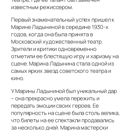
известным режиссером.
Первый знаменательный успех пришел к
Марине Ладыниной в середине 1930-х
годов, когда она была принята в
Московский художественный театр.
Зрители и критики одновременно
отметили ее блестящую игру и харизму на
сцене. Марина Ладынина стала одной из
самых ярких звезд советского театра и
кино.
У Марины Ладыниной был уникальный дар
– она прекрасно умела пережить и
передать эмоции своих героев. Ее
популярность на сцене была столь велика,
что билеты на ее спектакли продавались
за несколько дней. Марина мастерски