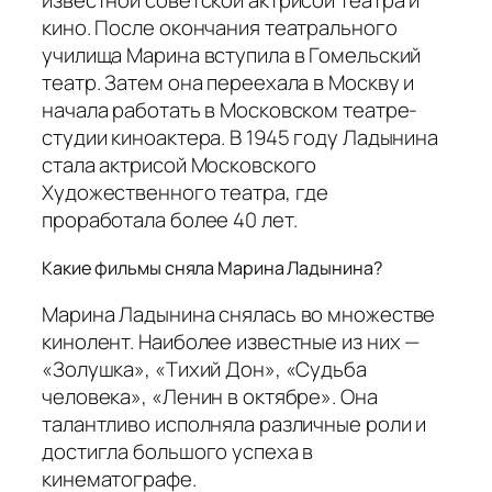
известной советской актрисой театра и
кино. После окончания театрального
училища Марина вступила в Гомельский
театр. Затем она переехала в Москву и
начала работать в Московском театре-
студии киноактера. В 1945 году Ладынина
стала актрисой Московского
Художественного театра, где
проработала более 40 лет.
Какие фильмы сняла Марина Ладынина?
Марина Ладынина снялась во множестве
кинолент. Наиболее известные из них —
«Золушка», «Тихий Дон», «Судьба
человека», «Ленин в октябре». Она
талантливо исполняла различные роли и
достигла большого успеха в
кинематографе.