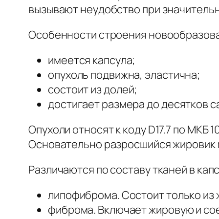
вызывают неудобство при значительн
Особенности строения новообразов
имеется капсула;
опухоль подвижна, эластична;
состоит из долей;
достигает размера до десятков с
Опухоли относят к коду D17.7 по МК
Основательно разросшийся жировик м
Различаются по составу тканей в капс
липофиброма. Состоит только из 
фиброма. Включает жировую и со