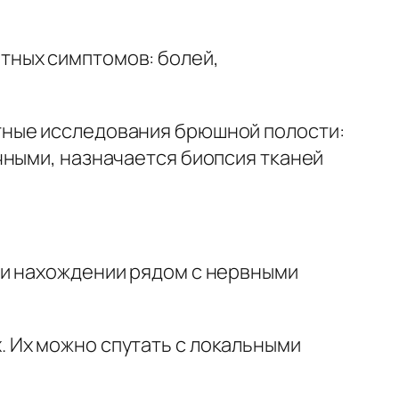
тных симптомов: болей,
тные исследования брюшной полости:
чными, назначается биопсия тканей
ри нахождении рядом с нервными
 Их можно спутать с локальными