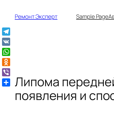
Перейти
к
Ремонт Эксперт
Sample Page
А
содержимому
Telegram
VK
WhatsApp
Odnoklassniki
Липома передне
Viber
Отправить
появления и спо