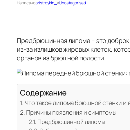
Написано
pristroykin_
в
Uncategorised
Предбрюшинная липома – это доброка
из-за излишков жировых клеток, кото
органов из брюшной полости.
Содержание
Что такое липома брюшной стенки и е
Причины появления и симптомы
Предбрюшинной липомы