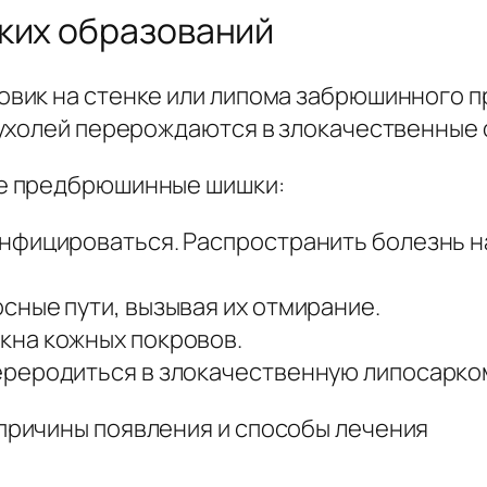
ких образований
вик на стенке или липома забрюшинного п
ухолей перерождаются в злокачественные 
е предбрюшинные шишки:
нфицироваться. Распространить болезнь н
ные пути, вызывая их отмирание.
кна кожных покровов.
реродиться в злокачественную липосарко