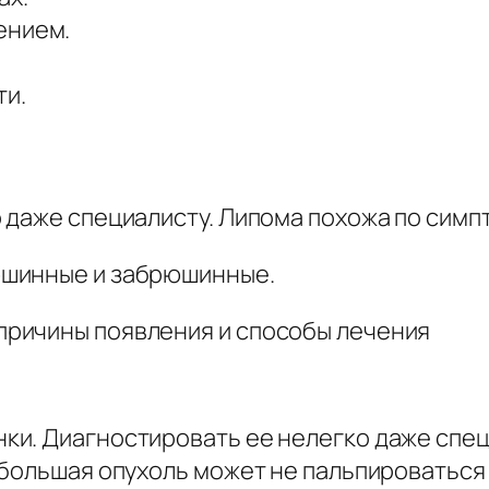
ением.
ти.
 даже специалисту. Липома похожа по симпт
юшинные и забрюшинные.
и. Диагностировать ее нелегко даже спец
ебольшая опухоль может не пальпироваться