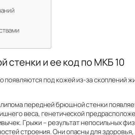
ваний
ствами
 стенки и ее код по МКБ 10
о появляются под кожей из-за скоплений ж
ипома передней брюшной стенки появляет
лишнего веса, генетической предрасположе
ивычек. Грыжи – результат непосильных физ
остей строения. Они опасны для здоровья