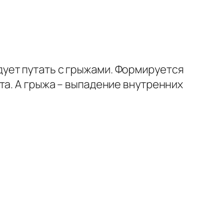
ует путать с грыжами. Формируется
та. А грыжа – выпадение внутренних