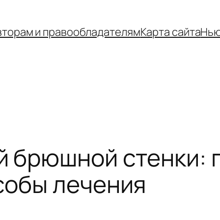
вторам и правообладателям
Карта сайта
Нью
й брюшной стенки: 
собы лечения