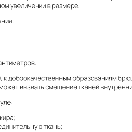
ом увеличении в размере.
ания:
антиметров.
Б 10, к доброкачественным образованиям бр
ожет вызвать смещение тканей внутренних
уле:
жира;
единительную ткань;