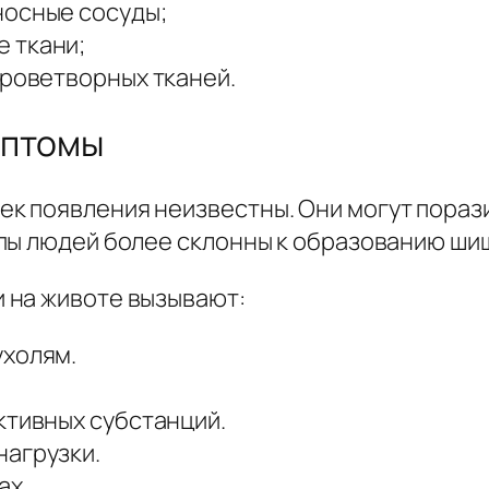
носные сосуды;
 ткани;
кроветворных тканей.
мптомы
 появления неизвестны. Они могут порази
пы людей более склонны к образованию шиш
 на животе вызывают:
ухолям.
ктивных субстанций.
нагрузки.
ах.