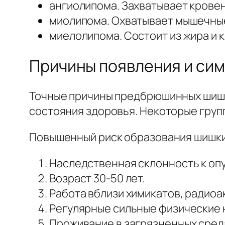
ангиолипома. Захватывает крове
миолипома. Охватывает мышечные
миелолипома. Состоит из жира и 
Причины появления и си
Точные причины предбрюшинных шишек
состояния здоровья. Некоторые груп
Повышенный риск образования шишки
Наследственная склонность к оп
Возраст 30-50 лет.
Работа вблизи химикатов, радиоа
Регулярные сильные физические 
Проживание в загрязненных сред