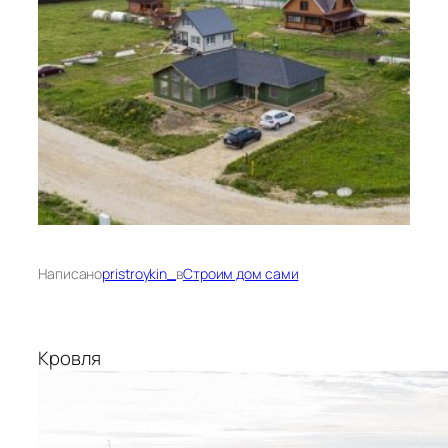
Написано
pristroykin_
в
Строим дом сами
Кровля