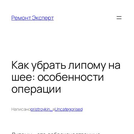
Перейти
к
Ремонт Эксперт
содержимому
Как убрать липому на
шее: особенности
операции
Написано
pristroykin_
в
Uncategorised