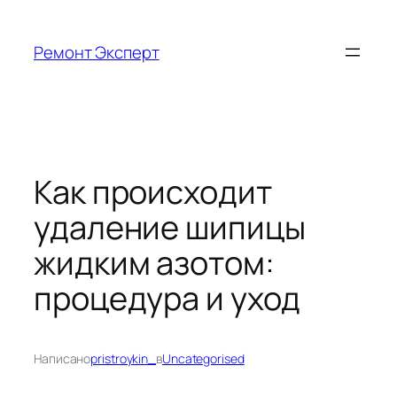
Перейти
к
Ремонт Эксперт
содержимому
Как происходит
удаление шипицы
жидким азотом:
процедура и уход
Написано
pristroykin_
в
Uncategorised