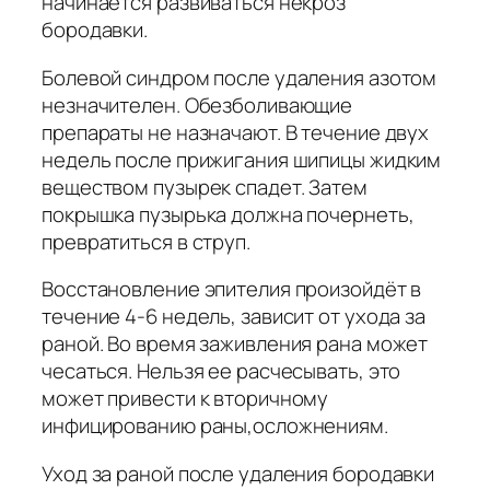
начинается развиваться некроз
бородавки.
Болевой синдром после удаления азотом
незначителен. Обезболивающие
препараты не назначают. В течение двух
недель после прижигания шипицы жидким
веществом пузырек спадет. Затем
покрышка пузырька должна почернеть,
превратиться в струп.
Восстановление эпителия произойдёт в
течение 4-6 недель, зависит от ухода за
раной. Во время заживления рана может
чесаться. Нельзя ее расчесывать, это
может привести к вторичному
инфицированию раны,осложнениям.
Уход за раной после удаления бородавки