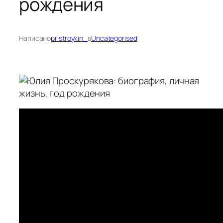
рождения
Написано
pristroykin_
в
Uncategorised