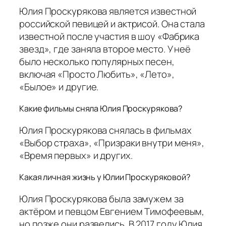
Юлия Проскурякова является известной
российской певицей и актрисой. Она стала
известной после участия в шоу «Фабрика
звезд», где заняла второе место. У неё
было несколько популярных песен,
включая «Просто Любить», «Лето»,
«Былое» и другие.
Какие фильмы сняла Юлия Проскурякова?
Юлия Проскурякова снялась в фильмах
«Выбор страха», «Призраки внутри меня»,
«Время первых» и других.
Какая личная жизнь у Юлии Проскуряковой?
Юлия Проскурякова была замужем за
актёром и певцом Евгением Тимофеевым,
но позже они развелись. В 2017 году Юлия