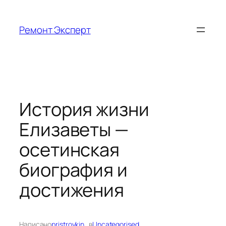
Перейти
к
Ремонт Эксперт
содержимому
История жизни
Елизаветы —
осетинская
биография и
достижения
Написано
pristroykin_
в
Uncategorised