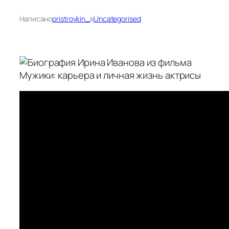
Написано
pristroykin_
в
Uncategorised