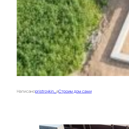
Написано
pristroykin_
в
Строим дом сами