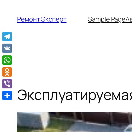
Перейти
к
Ремонт Эксперт
Sample Page
А
содержимому
Telegram
VK
WhatsApp
Odnoklassniki
Эксплуатируемая
Viber
Отправить