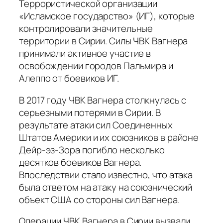
Террористической организации
«Исламское государство» (ИГ), которые
контролировали значительные
территории в Сирии. Силы ЧВК Вагнера
принимали активное участие в
освобождении городов Пальмира и
Алеппо от боевиков ИГ.
В 2017 году ЧВК Вагнера столкнулась с
серьезными потерями в Сирии. В
результате атаки сил Соединенных
Штатов Америки и их союзников в районе
Дейр-эз-Зора погибло несколько
десятков боевиков Вагнера.
Впоследствии стало известно, что атака
была ответом на атаку на союзнический
объект США со стороны сил Вагнера.
Операции ЧВК Вагнера в Сирии вызвали