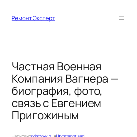
Перейти
к
Ремонт Эксперт
содержимому
Частная Военная
Компания Вагнера —
биография, фото,
связь с Евгением
Пригожиным
Написано
pristroykin_
в
Uncategorised