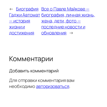
←
Биография
Все о Павле Майкове —
Гаджи Автомат
биография, личная жизнь,
— история
жена, дети, фото —
жизни и
последние новости и
достижения
обновления
→
Комментарии
Добавить комментарий
Для отправки комментария вам
необходимо
авторизоваться
.