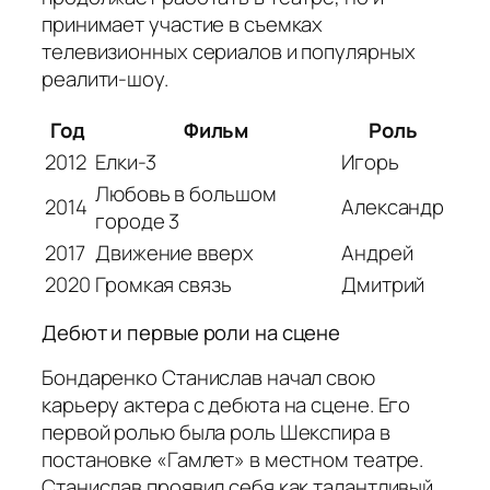
принимает участие в съемках
телевизионных сериалов и популярных
реалити-шоу.
Год
Фильм
Роль
2012
Елки-3
Игорь
Любовь в большом
2014
Александр
городе 3
2017
Движение вверх
Андрей
2020
Громкая связь
Дмитрий
Дебют и первые роли на сцене
Бондаренко Станислав начал свою
карьеру актера с дебюта на сцене. Его
первой ролью была роль Шекспира в
постановке «Гамлет» в местном театре.
Станислав проявил себя как талантливый