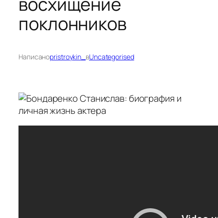
восхищение
поклонников
Написано
pristroykin_
в
Uncategorised