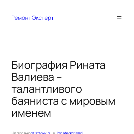
Перейти
к
Ремонт Эксперт
содержимому
Биография Рината
Валиева –
талантливого
баяниста с мировым
именем
Написано
pristroykin_
в
Uncategorised