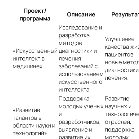
Проект/
Описание
Результа
программа
Исследование и
разработка
Улучшение
методов
качества жи
«Искусственный
диагностики и
пациентов,
интеллект в
лечения
новые мето
медицине»
заболеваний с
диагностики
использованием
лечения.
искусственного
интеллекта.
Поддержка
Развитие
молодых ученых
научных и
«Развитие
и
технологич
талантов в
разработчиков,
отраслей,
области науки и
выявление и
поддержка
технологий»
развитие их
молодых