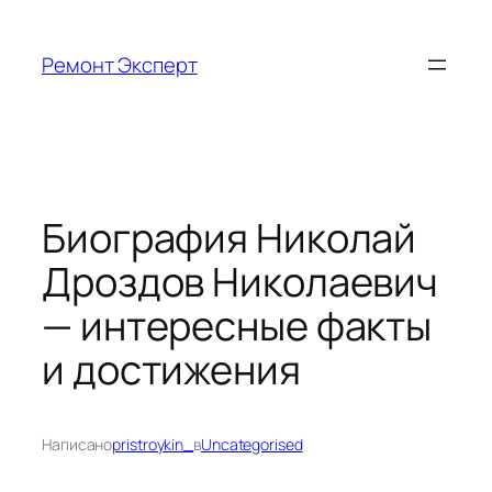
Перейти
к
Ремонт Эксперт
содержимому
Биография Николай
Дроздов Николаевич
— интересные факты
и достижения
Написано
pristroykin_
в
Uncategorised