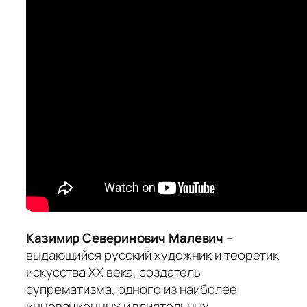
Казимир Северинович Малевич
–
выдающийся русский художник и теоретик
искусства XX века, создатель
супрематизма, одного из наиболее
инновационных и влиятельных