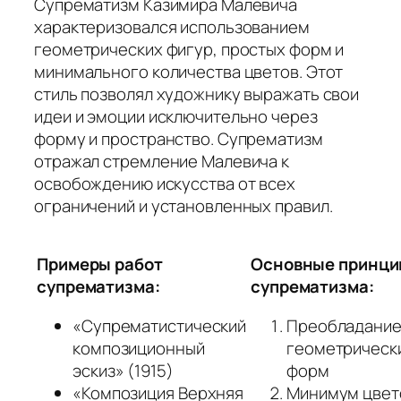
Супрематизм Казимира Малевича
характеризовался использованием
геометрических фигур, простых форм и
минимального количества цветов. Этот
стиль позволял художнику выражать свои
идеи и эмоции исключительно через
форму и пространство. Супрематизм
отражал стремление Малевича к
освобождению искусства от всех
ограничений и установленных правил.
Примеры работ
Основные принци
супрематизма:
супрематизма:
«Супрематистический
Преобладани
композиционный
геометрическ
эскиз» (1915)
форм
«Композиция Верхняя
Минимум цвет