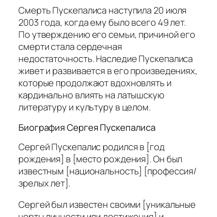
Смерть Пускепалиса наступила 20 июля
2003 года, когда ему было всего 49 лет.
По утверждению его семьи, причиной его
смерти стала сердечная
недостаточность. Наследие Пускепалиса
живет и развивается в его произведениях,
которые продолжают вдохновлять и
кардинально влиять на латышскую
литературу и культуру в целом.
Биография Сергея Пускепалиса
Сергей Пускепалис родился в [год
рождения] в [место рождения]. Он был
известным [национальность] [профессия/
зрелых лет].
Сергей был известен своими [уникальные
черты личности или достижения] и