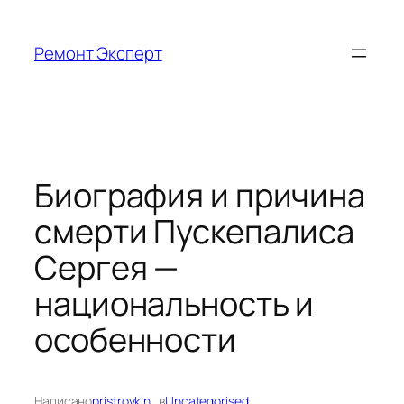
Перейти
к
Ремонт Эксперт
содержимому
Биография и причина
смерти Пускепалиса
Сергея —
национальность и
особенности
Написано
pristroykin_
в
Uncategorised