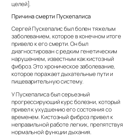
целей].
Причина смерти Пускепалиса
Сергей Пускепалис был болен тяжелым
заболеванием, которое в конечном итоге
привело к его смерти. Он был
диагностирован с редким генетическим
нарушением, известным как кистозный
фиброз. Это хроническое заболевание,
которое поражает дыхательные пути и
пищеварительную систему.
У Пускепалиса был серьезный
прогрессирующий курс болезни, который
привел к ухудшению его состояния со
временем. Кистозный фиброз привел к
неправильной работе легких, препятствуя
нормальной функции дыхания.