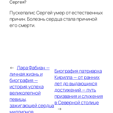
Сергея?
Пускепалис Сергей умер от естественных
причин. Болезнь сердца стала причиной
его смерти.
←
Лара Фабиан —
Биография патриарха
личная жизнь и
Кирилла — от ранних
биография —
лет до выдающихся
история успеха
достижений — путь
великолепной
призвания и служения
певицы,
в Северной столице
зажигающей сердца
→
миллионов