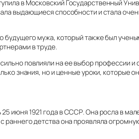
тупила в Московский Государственный Унив
зала выдающиеся способности и стала очен
го будущего мужа, который также был ученым
ртнерами в труде.
сильно повлияли на ее выбор профессии и 
олько знания, но и ценные уроки, которые 
25 июня 1921 года в СССР. Она росла в мал
 с раннего детства она проявляла огромную