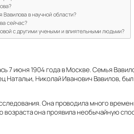
лова?
я Вавилова в научной области?
ва сейчас?
ловой с другими учеными и влиятельными людьми?
сь 7 июня 1904 года в Москве. Семья Вавил
тец Натальи, Николай Иванович Вавилов, бы
исследования. Она проводила много времени
го возраста она проявила необычайную спо