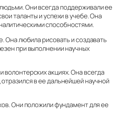
 людьми. Они всегда поддерживали ее
вои таланты и успехи в учебе. Она
аналитическими способностями.
е. Она любила рисовать и создавать
лезен при выполнении научных
и волонтерских акциях. Она всегда
 отразился в ее дальнейшей научной
хов. Они положили фундамент для ее