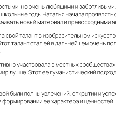
остыми, но очень любящими и заботливыми
 школьные годы Наталья начала проявлять с
ваивать новый материал и превосходными 
ла свой талант в изобразительном искусств
тот талант стал ей в дальнейшем очень по
.
тивно участвовала в местных сообществах 
мир лучше. Этот ее гуманистический подход
вой были полны увлечений, открытий и успе
в формировании ее характера и ценностей.