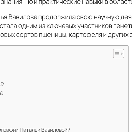
знания, но и практические навыки в област
лья Вавилова продолжила свою научную де
 стала одним из ключевых участников гене
новых сортов пшеницы, картофеля и других
ке
а
ографии Натальи Вавиловой?