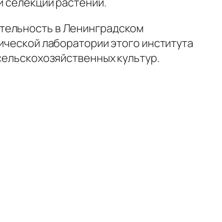
и селекции растений.
ятельность в Ленинградском
тической лаборатории этого института
 сельскохозяйственных культур.