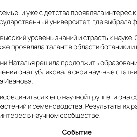
семье, и уже с детства проявляла интерес 
сударственный университет, где выбрала ф
высокий уровень знаний и страсть к науке. 
кже проявляла талант в области ботаники и 
ни Наталья решила продолжить образовани
чения она публиковала свои научные статьи
а Иванова.
соединиться к его научной группе, и она с
растений и семеноводства. Результаты их р
 интерес в научном сообществе.
Событие