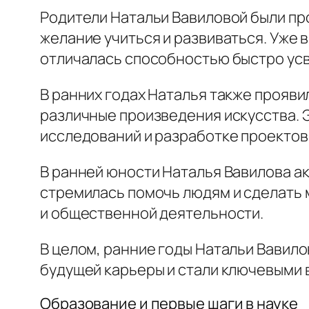
Родители Натальи Вавиловой были пр
желание учиться и развиваться. Уже в
отличалась способностью быстро ус
В ранних годах Наталья также прояви
различные произведения искусства. Э
исследований и разработке проектов
В ранней юности Наталья Вавилова ак
стремилась помочь людям и сделать 
и общественной деятельности.
В целом, ранние годы Натальи Вавило
будущей карьеры и стали ключевыми 
Образование и первые шаги в науке