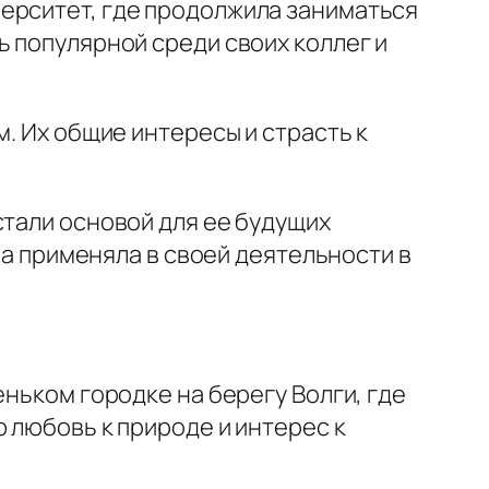
ерситет, где продолжила заниматься
ь популярной среди своих коллег и
. Их общие интересы и страсть к
стали основой для ее будущих
она применяла в своей деятельности в
еньком городке на берегу Волги, где
 любовь к природе и интерес к