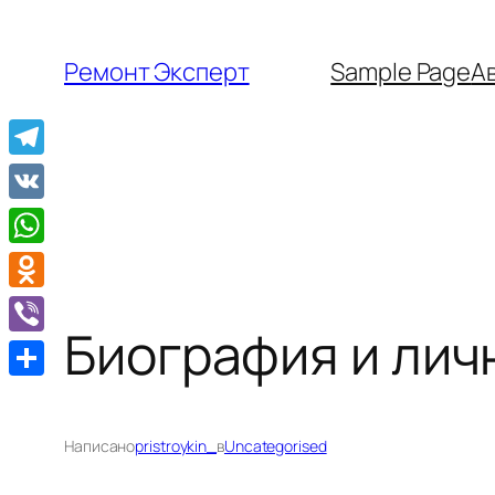
Перейти
к
Ремонт Эксперт
Sample Page
А
содержимому
Telegram
VK
WhatsApp
Odnoklassniki
Биография и лич
Viber
Отправить
Написано
pristroykin_
в
Uncategorised