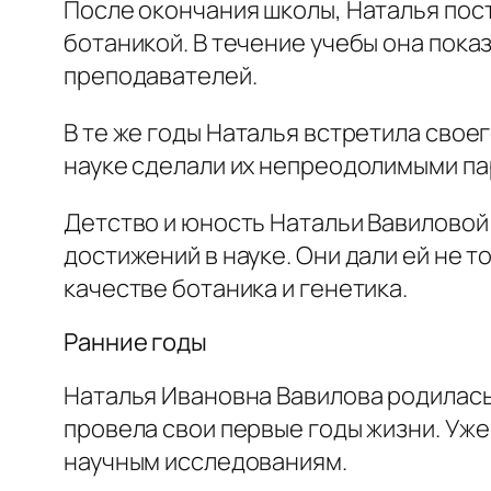
После окончания школы, Наталья пос
ботаникой. В течение учебы она пока
преподавателей.
В те же годы Наталья встретила свое
науке сделали их непреодолимыми па
Детство и юность Натальи Вавиловой 
достижений в науке. Они дали ей не т
качестве ботаника и генетика.
Ранние годы
Наталья Ивановна Вавилова родилась 
провела свои первые годы жизни. Уже
научным исследованиям.