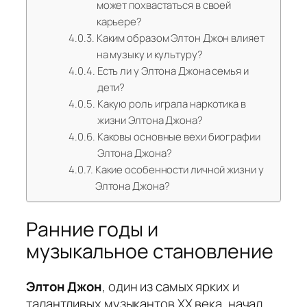
может похвастаться в своей
карьере?
Каким образом Элтон Джон влияет
на музыку и культуру?
Есть ли у Элтона Джона семья и
дети?
Какую роль играла наркотика в
жизни Элтона Джона?
Каковы основные вехи биографии
Элтона Джона?
Какие особенности личной жизни у
Элтона Джона?
Ранние годы и
музыкальное становление
Элтон Джон
, один из самых ярких и
талантливых музыкантов XX века, начал