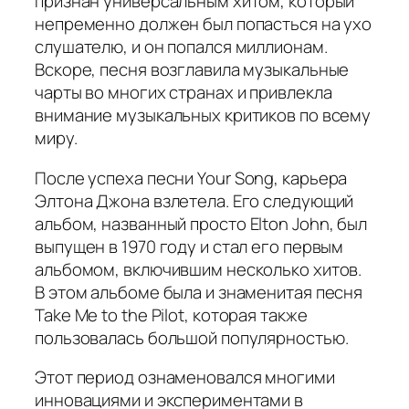
признан универсальным хитом, который
непременно должен был попасться на ухо
слушателю, и он попался миллионам.
Вскоре, песня возглавила музыкальные
чарты во многих странах и привлекла
внимание музыкальных критиков по всему
миру.
После успеха песни
Your Song
, карьера
Элтона Джона взлетела. Его следующий
альбом, названный просто
Elton John
, был
выпущен в 1970 году и стал его первым
альбомом, включившим несколько хитов.
В этом альбоме была и знаменитая песня
Take Me to the Pilot
, которая также
пользовалась большой популярностью.
Этот период ознаменовался многими
инновациями и экспериментами в