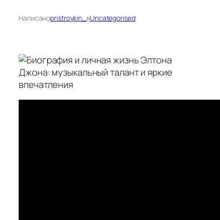
Написано
pristroykin_
в
Uncategorised