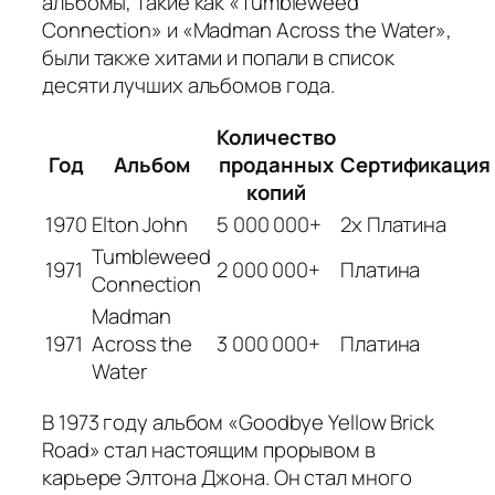
альбомы, такие как «Tumbleweed
Connection» и «Madman Across the Water»,
были также хитами и попали в список
десяти лучших альбомов года.
Количество
Год
Альбом
проданных
Сертификация
копий
1970
Elton John
5 000 000+
2x Платина
Tumbleweed
1971
2 000 000+
Платина
Connection
Madman
1971
Across the
3 000 000+
Платина
Water
В 1973 году альбом «Goodbye Yellow Brick
Road» стал настоящим прорывом в
карьере Элтона Джона. Он стал много