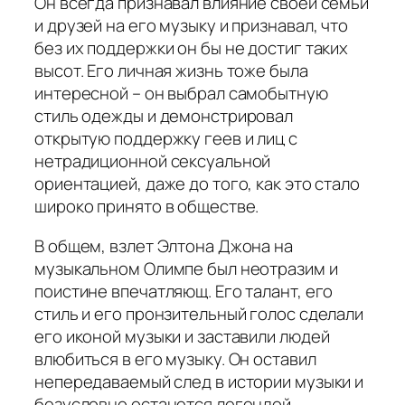
Он всегда признавал влияние своей семьи
и друзей на его музыку и признавал, что
без их поддержки он бы не достиг таких
высот. Его личная жизнь тоже была
интересной – он выбрал самобытную
стиль одежды и демонстрировал
открытую поддержку геев и лиц с
нетрадиционной сексуальной
ориентацией, даже до того, как это стало
широко принято в обществе.
В общем, взлет Элтона Джона на
музыкальном Олимпе был неотразим и
поистине впечатляющ. Его талант, его
стиль и его пронзительный голос сделали
его иконой музыки и заставили людей
влюбиться в его музыку. Он оставил
непередаваемый след в истории музыки и
безусловно останется легендой