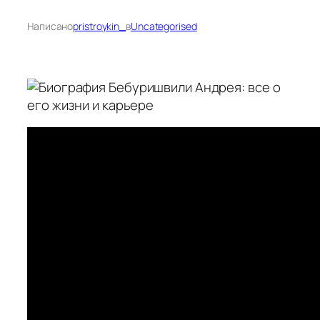
Написано
pristroykin_
в
Uncategorised