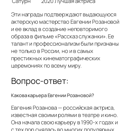
Сатурн
2020
Лучшая актриса
Эти награды подтверждают выдающуюся
актерскую мастерство Евгении Розановой
и ее вклад в создание неповторимого
образа в фильме «Рассказ служанки». Ее
талант и профессионализм были признаны
не только в России, но и в самых
престижных кинематографических
церемониях по всему миру.
Вопрос-ответ:
Какова карьера Евгении Розановой?
Евгения Розанова — российская актриса,
известная своими ролями в театре и кино.
Она начала свою карьеру в 1990-х годах и
с тех пор снялась во многих популярных