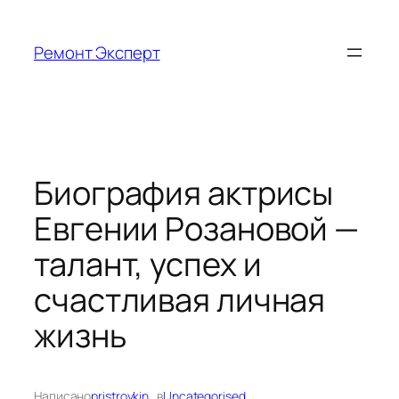
Перейти
к
Ремонт Эксперт
содержимому
Биография актрисы
Евгении Розановой —
талант, успех и
счастливая личная
жизнь
Написано
pristroykin_
в
Uncategorised