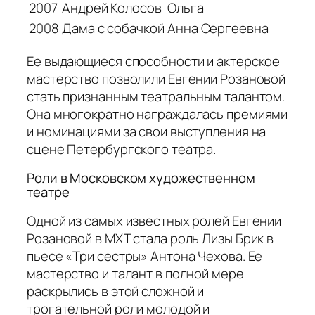
2007
Андрей Колосов
Ольга
2008
Дама с собачкой
Анна Сергеевна
Ее выдающиеся способности и актерское
мастерство позволили Евгении Розановой
стать признанным театральным талантом.
Она многократно награждалась премиями
и номинациями за свои выступления на
сцене Петербургского театра.
Роли в Московском художественном
театре
Одной из самых известных ролей Евгении
Розановой в МХТ стала роль Лизы Брик в
пьесе «Три сестры» Антона Чехова. Ее
мастерство и талант в полной мере
раскрылись в этой сложной и
трогательной роли молодой и