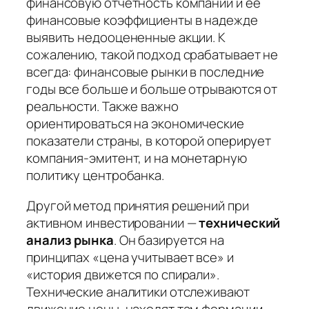
финансовую отчетность компании и ее
финансовые коэффициенты в надежде
выявить недооцененные акции. К
сожалению, такой подход срабатывает не
всегда: финансовые рынки в последние
годы все больше и больше отрываются от
реальности. Также важно
ориентироваться на экономические
показатели страны, в которой оперирует
компания-эмитент, и на монетарную
политику центробанка.
Другой метод принятия решений при
активном инвестировании —
технический
анализ рынка
. Он базируется на
принципах «цена учитывает все» и
«история движется по спирали».
Технические аналитики отслеживают
движение цены, находят там формации,